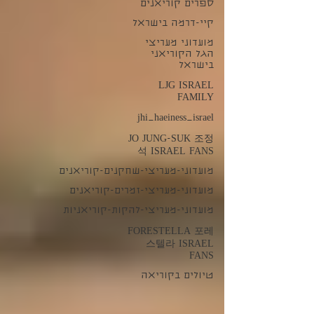
ספרים קוריאנים
קיי-דרמה בישראל
מועדוני מעריצי
הגל הקוריאני
בישראל
LJG ISRAEL
FAMILY
jhi_haeiness_israel
JO JUNG-SUK 조정
석 ISRAEL FANS
מועדוני-מעריצי-שחקנים-קוריאנים
מועדוני-מעריצי-זמרים-קוריאנים
מועדוני-מעריצי-להקות-קוריאניות
FORESTELLA 포레
스텔라 ISRAEL
FANS
טיולים בקוריאה