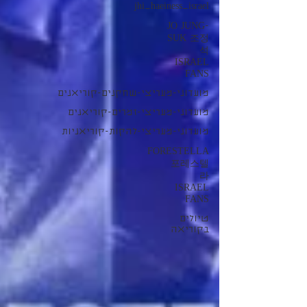
jhi_haeiness_israel
JO JUNG-
SUK 조정
석
ISRAEL
FANS
מועדוני-מעריצי-שחקנים-קוריאנים
מועדוני-מעריצי-זמרים-קוריאנים
מועדוני-מעריצי-להקות-קוריאניות
FORESTELLA
포레스텔
라
ISRAEL
FANS
טיולים
בקוריאה