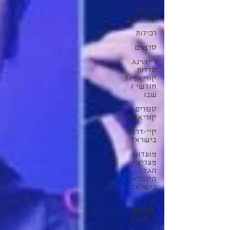
תרבות
קוריאנית
רכילות
סרטים
רייטינג
סדרות
קוריאניות
חודשי /
שבו
ספרים
קוריאנים
קיי-דרמה
בישראל
מועדוני
מעריצי
הגל
הקוריאני
בישראל
LJG
ISRAEL
FAMILY