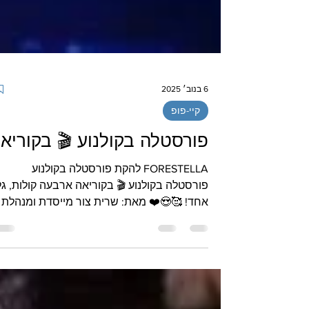
6 בנוב׳ 2025
קיי-פופ
פורסטלה בקולנוע 🎬 בקוריא
FORESTELLA להקת פורסטלה בקולנוע
פורסטלה בקולנוע 🎬 בקוריאה ארבעה קולות, גל
אחד! 🥰😍❤️ מאת: שרית צור מייסדת ומנהלת
מועדון המעריצים #ORESTELLA_포레스텔라
_ISRAEL_FANS החל מתאריך: 19 בנובמבר
2025, יוקרן בבתי הקולנוע בקוריאה הסרט
"Forestella: The Wave" "הגל האחרון שמרעיד