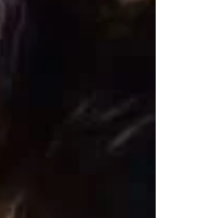
את לבך" הסרט "Forestella: The Wave in
Cinema", המתעד את סיבוב ההופעות הארצי
"2025 Forestella Concert THE WAVE" של
אישר את תאריך יציאתו ל־19 בנובמבר ופרסם
את הפוסטר הראשי ואת