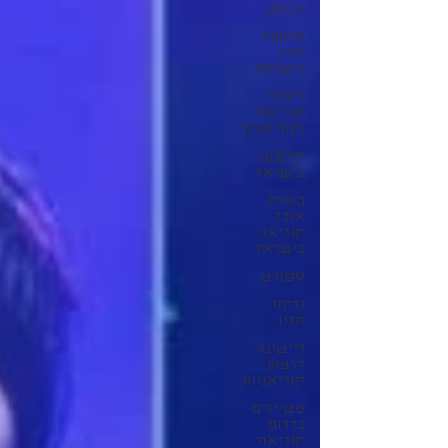
וובטון
חדשות
הליו
בישראל
לימודי
קוריאה
וקוריאנית
קייפופ
בישראל
כותרת
אוכל
קוריאני
בישראל
ספורט
זרקור
הליו
רייטינג
דרמות
קוריאניות
מטיילים
בדרום
קוריאה