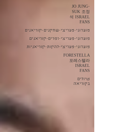
JO JUNG-
SUK 조정
석 ISRAEL
FANS
מועדוני-מעריצי-שחקנים-קוריאנים
מועדוני-מעריצי-זמרים-קוריאנים
מועדוני-מעריצי-להקות-קוריאניות
FORESTELLA
포레스텔라
ISRAEL
FANS
טיולים
בקוריאה