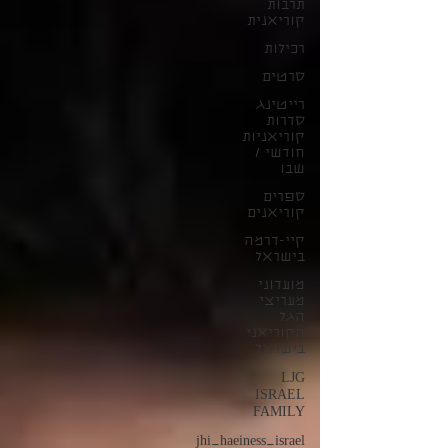
תרבות
קוריאנית
רכילות
סרטים
רייטינג
סדרות
קוריאניות
חודשי /
שבו
ספרים
קוריאנים
קיי-דרמה
בישראל
מועדוני
מעריצי
הגל
הקוריאני
בישראל
LJG
ISRAEL
FAMILY
jhi_haeiness_israel