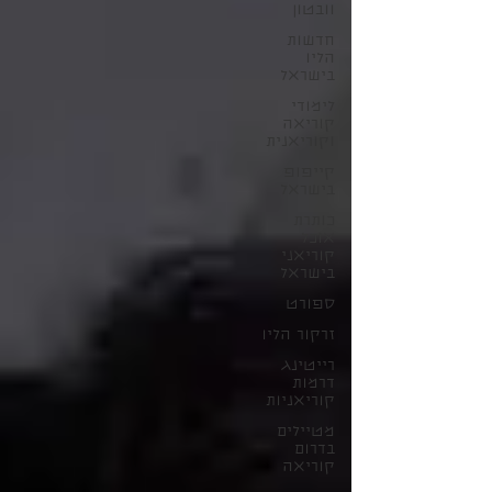
וובטון
חדשות
הליו
בישראל
לימודי
קוריאה
וקוריאנית
קייפופ
בישראל
כותרת
אוכל
קוריאני
בישראל
ספורט
זרקור הליו
רייטינג
דרמות
קוריאניות
מטיילים
בדרום
קוריאה