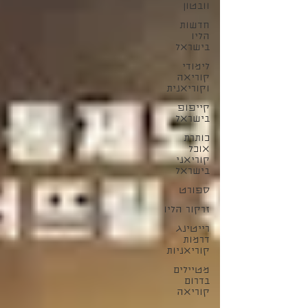
וובטון
חדשות
הליו
בישראל
לימודי
קוריאה
וקוריאנית
קייפופ
בישראל
כותרת
אוכל
קוריאני
בישראל
ספורט
זרקור הליו
רייטינג
דרמות
קוריאניות
מטיילים
בדרום
קוריאה