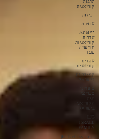
תרבות
קוריאנית
רכילות
סרטים
רייטינג
סדרות
קוריאניות
חודשי /
שבו
ספרים
קוריאנים
קיי-דרמה
בישראל
מועדוני
מעריצי
הגל
הקוריאני
בישראל
LJG
ISRAEL
FAMILY
jhi_haeiness_israel