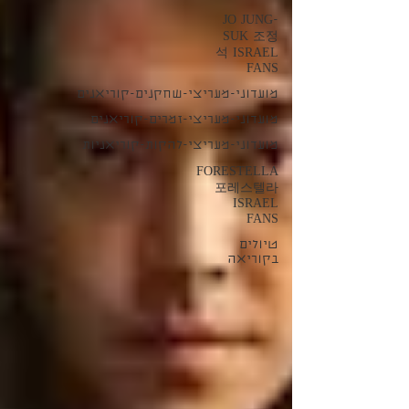
JO JUNG-
SUK 조정
석 ISRAEL
FANS
מועדוני-מעריצי-שחקנים-קוריאנים
מועדוני-מעריצי-זמרים-קוריאנים
מועדוני-מעריצי-להקות-קוריאניות
FORESTELLA
포레스텔라
ISRAEL
FANS
טיולים
בקוריאה