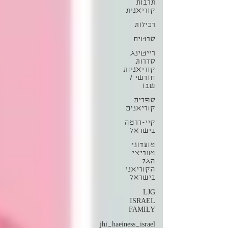
תרבות
קוריאנית
רכילות
סרטים
רייטינג
סדרות
קוריאניות
חודשי /
שבו
ספרים
קוריאנים
קיי-דרמה
בישראל
מועדוני
מעריצי
הגל
הקוריאני
בישראל
LJG
ISRAEL
FAMILY
jhi_haeiness_israel