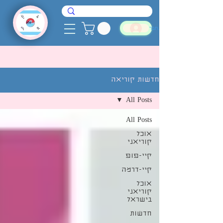
להתחבר
חדשות קוריאה
All Posts
All Posts
אוכל
קוריאני
קיי-פופ
קיי-דרמה
אוכל
קוריאני
בישראל
חדשות