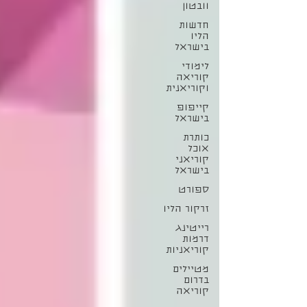
וובטון
חדשות
הליו
בישראל
לימודי
קוריאה
וקוריאנית
קייפופ
בישראל
כותרת
אוכל
קוריאני
בישראל
ספורט
זרקור הליו
רייטינג
דרמות
קוריאניות
מטיילים
בדרום
קוריאה