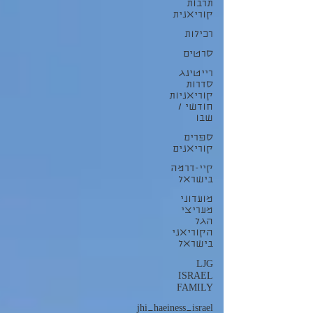
תרבות
קוריאנית
רכילות
סרטים
רייטינג
סדרות
קוריאניות
חודשי /
שבו
ספרים
קוריאנים
קיי-דרמה
בישראל
מועדוני
מעריצי
הגל
הקוריאני
בישראל
LJG
ISRAEL
FAMILY
jhi_haeiness_israel