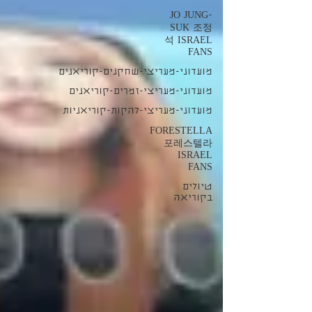
JO JUNG-
SUK 조정
석 ISRAEL
FANS
מועדוני-מעריצי-שחקנים-קוריאנים
מועדוני-מעריצי-זמרים-קוריאנים
מועדוני-מעריצי-להקות-קוריאניות
FORESTELLA
포레스텔라
ISRAEL
FANS
טיולים
בקוריאה