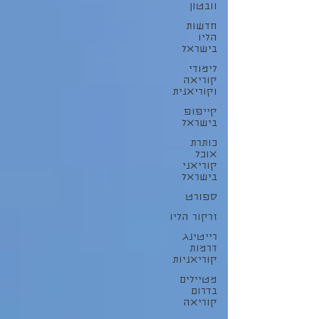
וובטון
חדשות
הליו
בישראל
לימודי
קוריאה
וקוריאנית
קייפופ
בישראל
כותרת
אוכל
קוריאני
בישראל
ספורט
זרקור הליו
רייטינג
דרמות
קוריאניות
מטיילים
בדרום
קוריאה