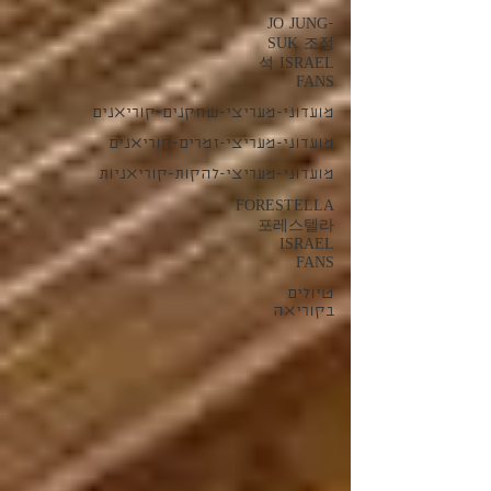
JO JUNG-
SUK 조정
석 ISRAEL
FANS
מועדוני-מעריצי-שחקנים-קוריאנים
מועדוני-מעריצי-זמרים-קוריאנים
מועדוני-מעריצי-להקות-קוריאניות
FORESTELLA
포레스텔라
ISRAEL
FANS
טיולים
בקוריאה