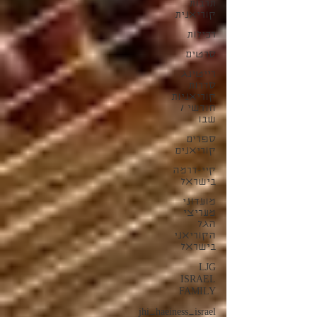
תרבות
קוריאנית
רכילות
סרטים
רייטינג
סדרות
קוריאניות
חודשי /
שבו
ספרים
קוריאנים
קיי-דרמה
בישראל
מועדוני
מעריצי
הגל
הקוריאני
בישראל
LJG
ISRAEL
FAMILY
jhi_haeiness_israel