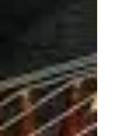
וובטון
חדשות
הליו
בישראל
לימודי
קוריאה
וקוריאנית
קייפופ
בישראל
כותרת
אוכל
קוריאני
בישראל
ספורט
זרקור הליו
רייטינג
דרמות
קוריאניות
מטיילים
בדרום
קוריאה