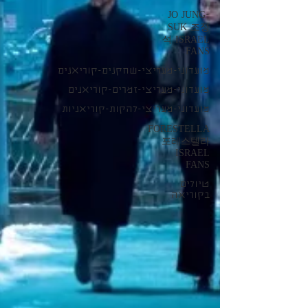
JO JUNG-
SUK 조정
석 ISRAEL
FANS
מועדוני-מעריצי-שחקנים-קוריאנים
מועדוני-מעריצי-זמרים-קוריאנים
מועדוני-מעריצי-להקות-קוריאניות
FORESTELLA
포레스텔라
ISRAEL
FANS
טיולים
בקוריאה