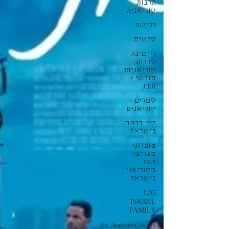
תרבות
קוריאנית
רכילות
סרטים
רייטינג
סדרות
קוריאניות
חודשי /
שבו
ספרים
קוריאנים
קיי-דרמה
בישראל
מועדוני
מעריצי
הגל
הקוריאני
בישראל
LJG
ISRAEL
FAMILY
jhi_haeiness_israel