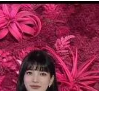
רשת SBS התייחסה למחלוקת האחרונה סביב
הבמאי המפיק של 'המזכיר המושלם שלי' / 'מזכי
ללב' . "המזכיר המושלם שלי" / "
완벽한 비서...