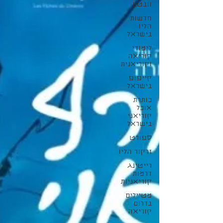
וובטון
חדשות
הליו
בישראל
לימודי
קוריאה
וקוריאנית
קייפופ
בישראל
כותרת
אוכל
קוריאני
בישראל
ספורט
זרקור הליו
רייטינג
דרמות
קוריאניות
מטיילים
בדרום
קוריאה