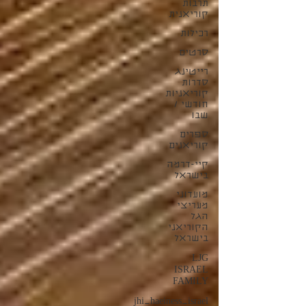
תרבות
קוריאנית
רכילות
סרטים
רייטינג
סדרות
קוריאניות
חודשי /
שבו
ספרים
קוריאנים
קיי-דרמה
בישראל
מועדוני
מעריצי
הגל
הקוריאני
בישראל
LJG
ISRAEL
FAMILY
jhi_haeiness_israel