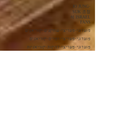
JO JUNG-
SUK 조정
석 ISRAEL
FANS
מועדוני-מעריצי-שחקנים-קוריאנים
מועדוני-מעריצי-זמרים-קוריאנים
מועדוני-מעריצי-להקות-קוריאניות
FORESTELLA
포레스텔라
ISRAEL
FANS
טיולים
בקוריאה
3 במאי 2023