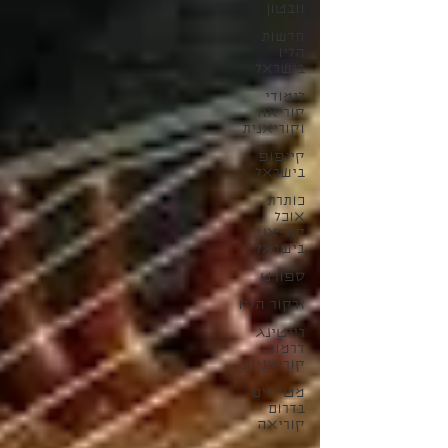
וובטון
חדשות
הליו
בישראל
לימודי
קוריאה
וקוריאנית
קייפופ
בישראל
כותרת
אוכל
קוריאני
בישראל
ספורט
זרקור הליו
רייטינג
דרמות
קוריאניות
מטיילים
בדרום
קוריאה