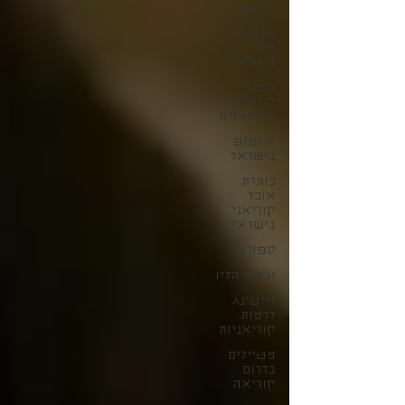
וובטון
חדשות
הליו
בישראל
לימודי
קוריאה
וקוריאנית
קייפופ
בישראל
כותרת
אוכל
קוריאני
בישראל
ספורט
זרקור הליו
רייטינג
דרמות
קוריאניות
מטיילים
בדרום
קוריאה