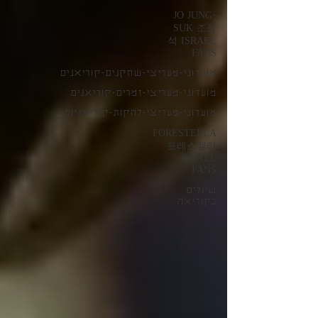
JO JUNG-
SUK 조정
석 ISRAEL
FANS
מועדוני-מעריצי-שחקנים-קוריאנים
מועדוני-מעריצי-זמרים-קוריאנים
מועדוני-מעריצי-להקות-קוריאניות
FORESTELLA
포레스텔라
ISRAEL
FANS
טיולים
בקוריאה