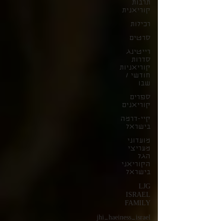
תרבות
קוריאנית
רכילות
סרטים
רייטינג
סדרות
קוריאניות
חודשי /
שבו
ספרים
קוריאנים
קיי-דרמה
בישראל
מועדוני
מעריצי
הגל
הקוריאני
בישראל
LJG
ISRAEL
FAMILY
jhi_haeiness_israel