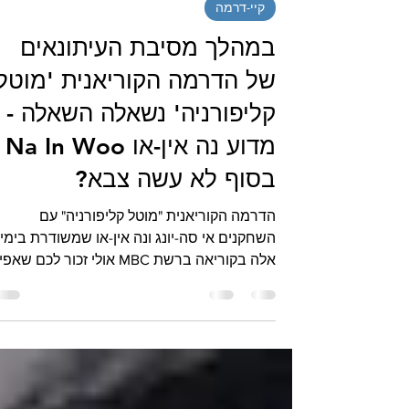
14 בינו׳ 2025
קיי-דרמה
במהלך מסיבת העיתונאים
של הדרמה הקוריאנית 'מוטל
קליפורניה' נשאלה השאלה -
מדוע נה אין-או Na In Woo
בסוף לא עשה צבא?
הדרמה הקוריאנית "מוטל קליפורניה" עם
השחקנים אי סה-יונג ונה אין-או שמשודרת בימי
אלה בקוריאה ברשת MBC אולי זכור לכם שאפ
באתר "הליו"...