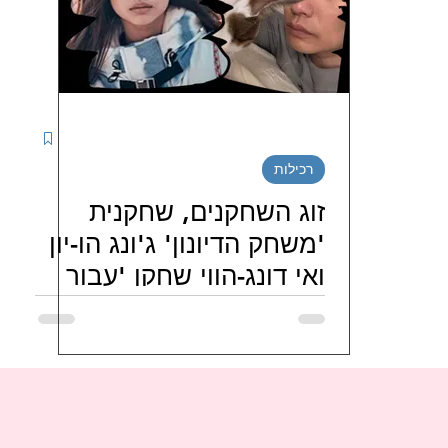
יטינג דרמות קוריאניות
מטיילים בדרום קוריאה
נג סדרות קוריאניות חודשי / שבו
ספרים קוריאנים
רכילות
י בישראל
LJG ISRAEL FAMILY
hi_haeiness_israel
זוג השחקנים, שחקנית
'משחק הדיונון' ג'ונג הו-יון
ואי דונג-הווי שחקן 'עבור
JO J
מועדוני-מעריצי-שחקנים-קוריאנים
מועדונ
1988' נפרדים לאחר 9
שנים של קשר זוגי
ניות
FORESTELLA 포레스텔라 ISRAEL FANS
טיו