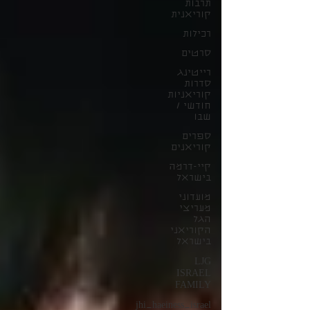
תרבות
קוריאנית
רכילות
סרטים
רייטינג
סדרות
קוריאניות
חודשי /
שבו
ספרים
קוריאנים
קיי-דרמה
בישראל
מועדוני
מעריצי
הגל
הקוריאני
בישראל
LJG
ISRAEL
FAMILY
jhi_haeiness_israel