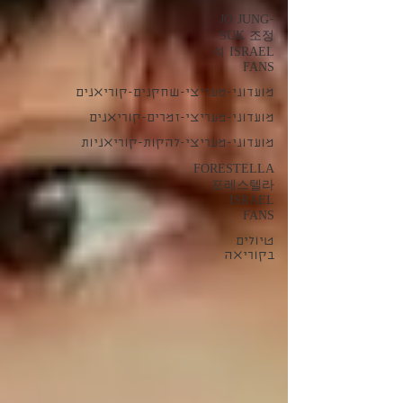
JO JUNG-
SUK 조정
석 ISRAEL
FANS
מועדוני-מעריצי-שחקנים-קוריאנים
מועדוני-מעריצי-זמרים-קוריאנים
מועדוני-מעריצי-להקות-קוריאניות
FORESTELLA
포레스텔라
ISRAEL
FANS
טיולים
בקוריאה