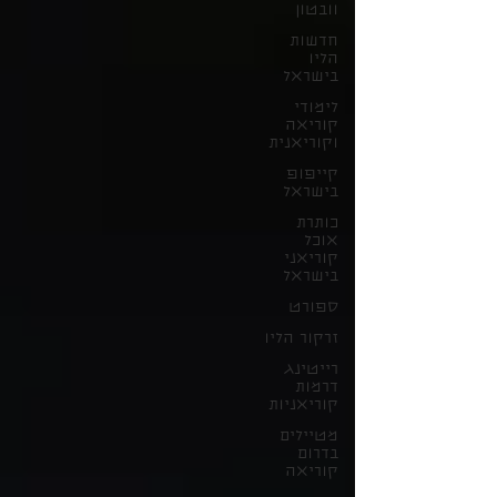
וובטון
חדשות
הליו
בישראל
לימודי
קוריאה
וקוריאנית
קייפופ
בישראל
כותרת
אוכל
קוריאני
בישראל
ספורט
זרקור הליו
רייטינג
דרמות
קוריאניות
מטיילים
בדרום
קוריאה