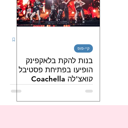
יטינג דרמות קוריאניות
מטיילים בדרום קוריאה
נג סדרות קוריאניות חודשי / שבו
ספרים קוריאנים
קיי-פופ
י בישראל
LJG ISRAEL FAMILY
hi_haeiness_israel
בנות להקת בלאקפינק
הופיעו בפתיחת פסטיבל
קואצ'לה Coachella
JO J
מועדוני-מעריצי-שחקנים-קוריאנים
מועדונ
לבושות בהאנבוק, וגם
קבעו שיא גינס
ניות
FORESTELLA 포레스텔라 ISRAEL FANS
טיו