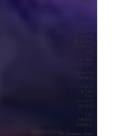
תרבות
קוריאנית
רכילות
סרטים
רייטינג
סדרות
קוריאניות
חודשי /
שבו
ספרים
קוריאנים
קיי-דרמה
בישראל
מועדוני
מעריצי
הגל
הקוריאני
בישראל
LJG
ISRAEL
FAMILY
jhi_haeiness_israel