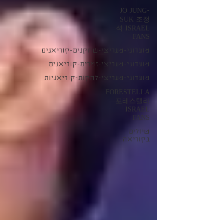
JO JUNG-
SUK 조정
석 ISRAEL
FANS
מועדוני-מעריצי-שחקנים-קוריאנים
מועדוני-מעריצי-זמרים-קוריאנים
מועדוני-מעריצי-להקות-קוריאניות
FORESTELLA
포레스텔라
ISRAEL
FANS
טיולים
בקוריאה