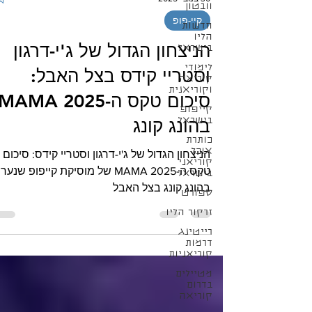
וובטון
קיי-פופ
חדשות
הליו
הניצחון הגדול של ג'י-דרגון
בישראל
לימודי
וסטריי קידס בצל האבל:
קוריאה
וקוריאנית
סיכום טקס ה-MAMA 2025
קייפופ
בישראל
בהונג קונג
כותרת
אוכל
הניצחון הגדול של ג'י-דרגון וסטריי קידס: סיכום
קוריאני
טקס ה-MAMA 2025 של מוסיקת קייפופ שנער
בישראל
בהונג קונג בצל האבל
ספורט
זרקור הליו
רייטינג
דרמות
קוריאניות
מטיילים
בדרום
קוריאה