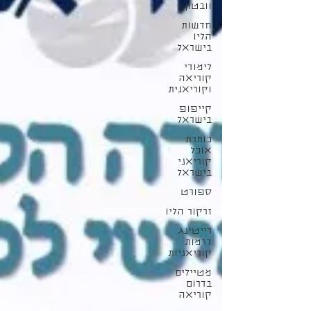
וובטון
חדשות
הליו
בישראל
לימודי
קוריאה
וקוריאנית
קייפופ
בישראל
כותרת
אוכל
קוריאני
בישראל
ספורט
זרקור הליו
רייטינג
דרמות
קוריאניות
מטיילים
בדרום
קוריאה