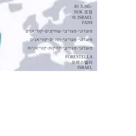
JO JUNG-
SUK 조정
석 ISRAEL
FANS
מועדוני-מעריצי-שחקנים-קוריאנים
מועדוני-מעריצי-זמרים-קוריאנים
מועדוני-מעריצי-להקות-קוריאניות
FORESTELLA
포레스텔라
ISRAEL
FANS
טיולים
בקוריאה