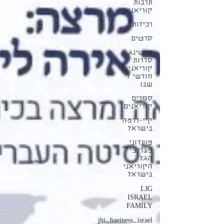
תרבות
קוריאנית
רכילות
סרטים
רייטינג
סדרות
קוריאניות
חודשי /
שבו
ספרים
קוריאנים
קיי-דרמה
בישראל
מועדוני
מעריצי
הגל
הקוריאני
בישראל
LJG
ISRAEL
FAMILY
jhi_haeiness_israel