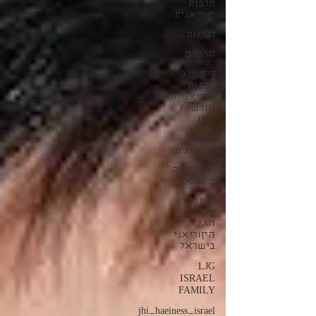
תרבות
קוריאנית
רכילות
סרטים
רייטינג
סדרות
קוריאניות
חודשי /
שבו
ספרים
קוריאנים
קיי-דרמה
בישראל
מועדוני
מעריצי
הגל
הקוריאני
בישראל
LJG
ISRAEL
FAMILY
jhi_haeiness_israel