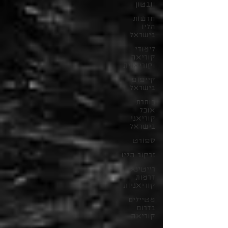
וובטון
חדשות
הליו
בישראל
לימודי
קוריאה
וקוריאנית
קייפופ
בישראל
כותרת
אוכל
קוריאני
בישראל
ספורט
זרקור הליו
רייטינג
דרמות
קוריאניות
מטיילים
בדרום
קוריאה