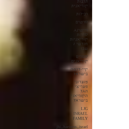
תרבות
קוריאנית
רכילות
סרטים
רייטינג
סדרות
קוריאניות
חודשי /
שבו
ספרים
קוריאנים
קיי-דרמה
בישראל
מועדוני
מעריצי
הגל
הקוריאני
בישראל
LJG
ISRAEL
FAMILY
jhi_haeiness_israel