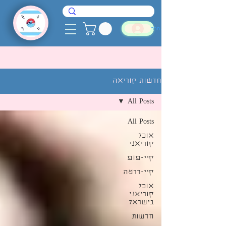
להתחבר
חדשות קוריאה
All Posts
All Posts
אוכל
קוריאני
קיי-פופ
קיי-דרמה
אוכל
קוריאני
בישראל
חדשות