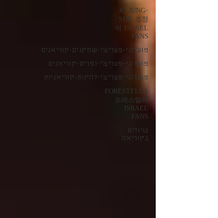
JO JUNG-
SUK 조정
석 ISRAEL
FANS
מועדוני-מעריצי-שחקנים-קוריאנים
מועדוני-מעריצי-זמרים-קוריאנים
מועדוני-מעריצי-להקות-קוריאניות
FORESTELLA
포레스텔라
ISRAEL
FANS
טיולים
בקוריאה