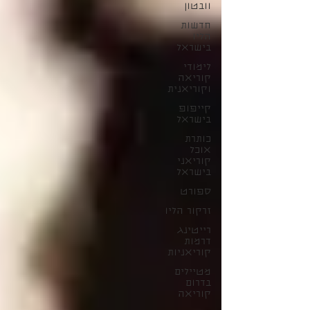
וובטון
חדשות
הליו
בישראל
לימודי
קוריאה
וקוריאנית
קייפופ
בישראל
כותרת
אוכל
קוריאני
בישראל
ספורט
זרקור הליו
רייטינג
דרמות
קוריאניות
מטיילים
בדרום
קוריאה