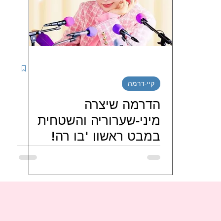
יטינג דרמות קוריאניות
מטיילים בדרום קוריאה
נג סדרות קוריאניות חודשי / שבו
ספרים קוריאנים
קיי-דרמה
י בישראל
LJG ISRAEL FAMILY
hi_haeiness_israel
הדרמה שיצרה
מיני-שערוריה והשטחית
במבט ראשון 'בו רה!
JO J
מועדוני-מעריצי-שחקנים-קוריאנים
מועדונ
דבורה' מעניקה תובנות
מעניינות על אהבה
ניות
FORESTELLA 포레스텔라 ISRAEL FANS
טיו