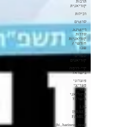
תרבות
קוריאנית
רכילות
סרטים
רייטינג
סדרות
קוריאניות
חודשי /
שבו
ספרים
קוריאנים
קיי-דרמה
בישראל
מועדוני
מעריצי
הגל
הקוריאני
בישראל
LJG
ISRAEL
FAMILY
jhi_haeiness_israel