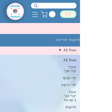
להתחבר
חדשות קוריאה
All Posts
All Posts
אוכל
קוריאני
קיי-פופ
קיי-דרמה
אוכל
קוריאני
בישראל
חדשות