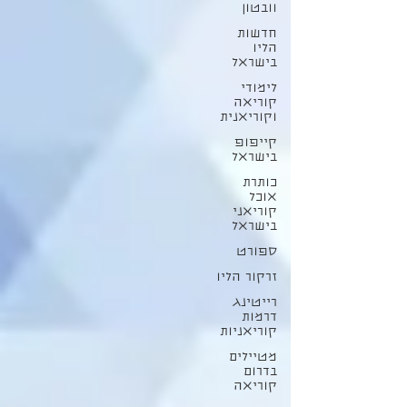
וובטון
חדשות
הליו
בישראל
לימודי
קוריאה
וקוריאנית
קייפופ
בישראל
כותרת
אוכל
קוריאני
בישראל
ספורט
זרקור הליו
רייטינג
דרמות
קוריאניות
מטיילים
בדרום
קוריאה