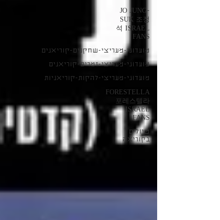
JO JUNG-
SUK 조정
석 ISRAEL
FANS
מועדוני-מעריצי-שחקנים-קוריאנים
מועדוני-מעריצי-זמרים-קוריאנים
מועדוני-מעריצי-להקות-קוריאניות
FORESTELLA
포레스텔라
ISRAEL
FANS
טיולים
בקוריאה