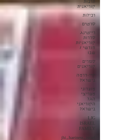
תרבות
קוריאנית
רכילות
סרטים
רייטינג
סדרות
קוריאניות
חודשי /
שבו
ספרים
קוריאנים
קיי-דרמה
בישראל
מועדוני
מעריצי
הגל
הקוריאני
בישראל
LJG
ISRAEL
FAMILY
jhi_haeiness_israel