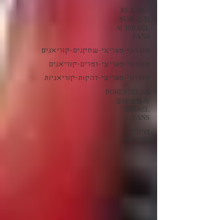
JO JUNG-
SUK 조정
석 ISRAEL
FANS
מועדוני-מעריצי-שחקנים-קוריאנים
מועדוני-מעריצי-זמרים-קוריאנים
מועדוני-מעריצי-להקות-קוריאניות
FORESTELLA
포레스텔라
ISRAEL
FANS
טיולים
בקוריאה