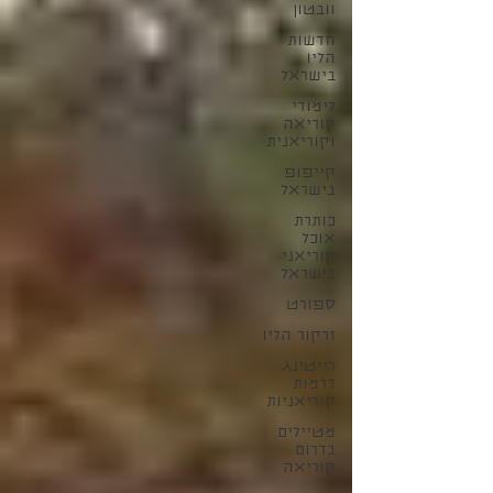
וובטון
חדשות
הליו
בישראל
לימודי
קוריאה
וקוריאנית
קייפופ
בישראל
כותרת
אוכל
קוריאני
בישראל
ספורט
זרקור הליו
רייטינג
דרמות
קוריאניות
מטיילים
בדרום
קוריאה