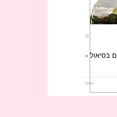
תרבות קוריאנית
קיי-דרמה בישראל
j
ם בסיאול -
י-מעריצי-זמרים-קוריאנים
לים בקוריאה