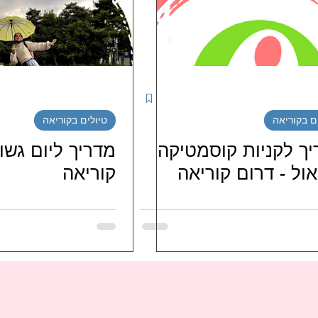
יטינג דרמות קוריאניות
מטיילים בדרום קוריאה
נג סדרות קוריאניות חודשי / שבו
ספרים קוריאנים
ם בקוריאה
טיולים בקוריאה
י בישראל
LJG ISRAEL FAMILY
hi_haeiness_israel
ך לקניות קוסמטיקה
מדריך ליום גשו
ול - דרום קוריאה
קוריאה
JO J
מועדוני-מעריצי-שחקנים-קוריאנים
מועדונ
ניות
FORESTELLA 포레스텔라 ISRAEL FANS
טיו