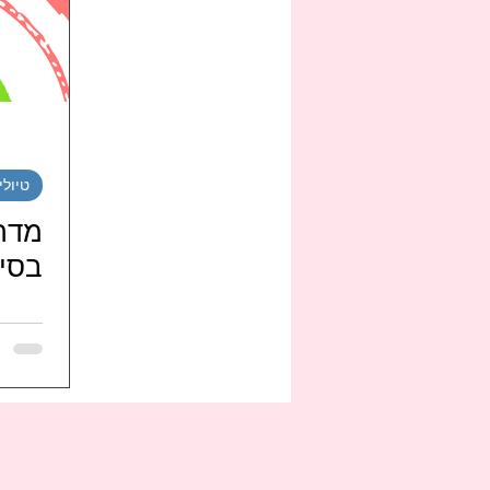
ספורט
זרקור הליו
רי
רכילות
סרטים
רייטי
טיולי
מועדוני מעריצי הגל הקוריאנ
מדרי
בסיא
UNG-SUK 조정석 ISRAEL FANS
מועדוני-מעריצי-להקות-קוריא