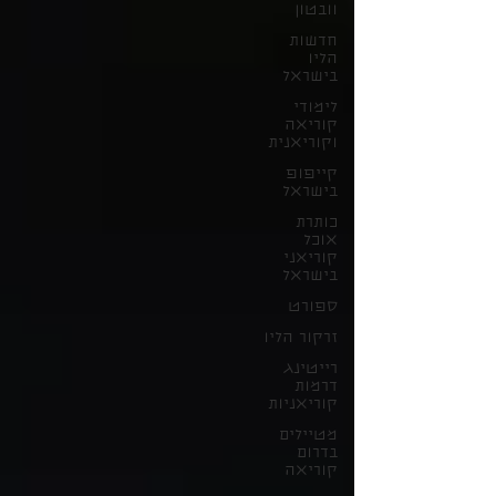
וובטון
חדשות
הליו
בישראל
לימודי
קוריאה
וקוריאנית
קייפופ
בישראל
כותרת
אוכל
קוריאני
בישראל
ספורט
זרקור הליו
רייטינג
דרמות
קוריאניות
מטיילים
בדרום
קוריאה