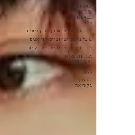
JO JUNG-
SUK 조정
석 ISRAEL
FANS
מועדוני-מעריצי-שחקנים-קוריאנים
מועדוני-מעריצי-זמרים-קוריאנים
מועדוני-מעריצי-להקות-קוריאניות
FORESTELLA
포레스텔라
ISRAEL
FANS
טיולים
בקוריאה