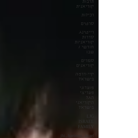
תרבות
קוריאנית
רכילות
סרטים
רייטינג
סדרות
קוריאניות
חודשי /
שבו
ספרים
קוריאנים
קיי-דרמה
בישראל
מועדוני
מעריצי
הגל
הקוריאני
בישראל
LJG
ISRAEL
FAMILY
jhi_haeiness_israel