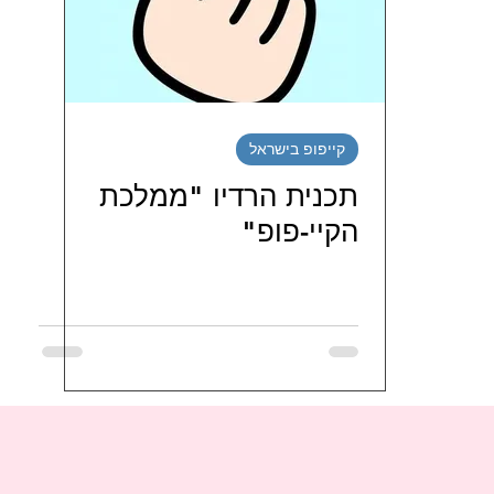
יטינג דרמות קוריאניות
מטיילים בדרום קוריאה
נג סדרות קוריאניות חודשי / שבו
ספרים קוריאנים
קייפופ בישראל
תכנית הרדיו "ממלכת
י בישראל
LJG ISRAEL FAMILY
hi_haeiness_israel
הקיי-פופ"
JO J
מועדוני-מעריצי-שחקנים-קוריאנים
מועדונ
ניות
FORESTELLA 포레스텔라 ISRAEL FANS
טיו