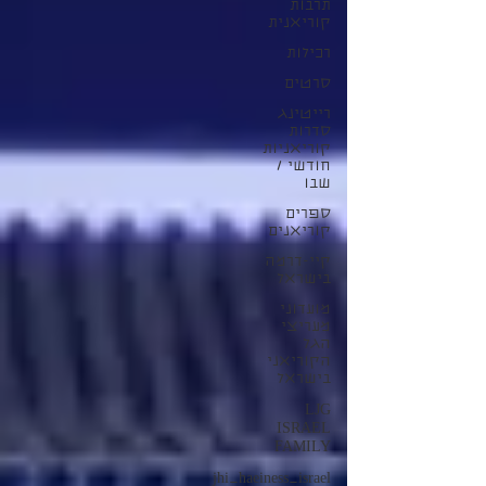
תרבות
קוריאנית
רכילות
סרטים
רייטינג
סדרות
קוריאניות
חודשי /
שבו
ספרים
קוריאנים
קיי-דרמה
בישראל
מועדוני
מעריצי
הגל
הקוריאני
בישראל
LJG
ISRAEL
FAMILY
jhi_haeiness_israel