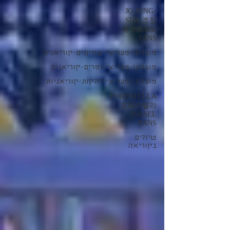
JO JUNG-
SUK 조정
석 ISRAEL
FANS
מועדוני-מעריצי-שחקנים-קוריאנים
מועדוני-מעריצי-זמרים-קוריאנים
מועדוני-מעריצי-להקות-קוריאניות
FORESTELLA
포레스텔라
ISRAEL
FANS
טיולים
בקוריאה