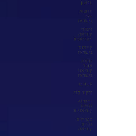
וובטון
חדשות
הליו
בישראל
לימודי
קוריאה
וקוריאנית
קייפופ
בישראל
כותרת
אוכל
קוריאני
בישראל
ספורט
זרקור הליו
רייטינג
דרמות
קוריאניות
מטיילים
בדרום
קוריאה