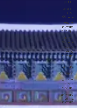
וובטון
חדשות
הליו
בישראל
לימודי
קוריאה
וקוריאנית
קייפופ
בישראל
כותרת
אוכל
קוריאני
בישראל
ספורט
זרקור הליו
רייטינג
דרמות
קוריאניות
מטיילים
בדרום
קוריאה