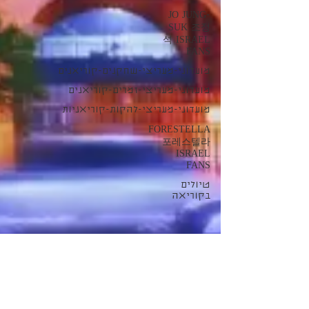
JO JUNG-
SUK 조정
석 ISRAEL
FANS
מועדוני-מעריצי-שחקנים-קוריאנים
מועדוני-מעריצי-זמרים-קוריאנים
מועדוני-מעריצי-להקות-קוריאניות
FORESTELLA
포레스텔라
ISRAEL
FANS
טיולים
בקוריאה