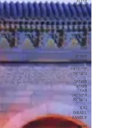
תרבות
קוריאנית
רכילות
סרטים
רייטינג
סדרות
קוריאניות
חודשי /
שבו
ספרים
קוריאנים
קיי-דרמה
בישראל
מועדוני
מעריצי
הגל
הקוריאני
בישראל
LJG
ISRAEL
FAMILY
jhi_haeiness_israel