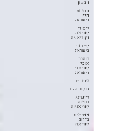
וובטון
חדשות
הליו
בישראל
לימודי
קוריאה
וקוריאנית
קייפופ
בישראל
כותרת
אוכל
קוריאני
בישראל
ספורט
זרקור הליו
רייטינג
דרמות
קוריאניות
מטיילים
בדרום
קוריאה