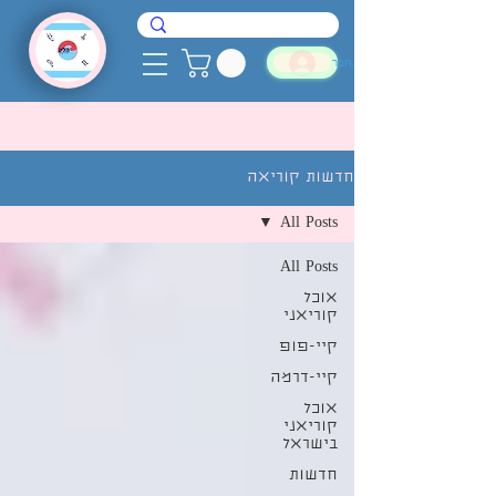
להתחבר
חדשות קוריאה
All Posts
All Posts
אוכל
קוריאני
קיי-פופ
קיי-דרמה
אוכל
קוריאני
בישראל
חדשות