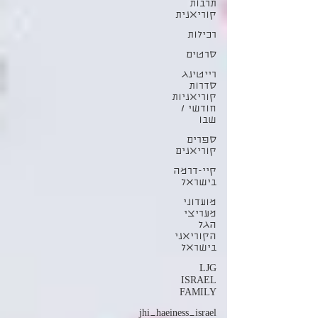
תרבות
קוריאנית
רכילות
סרטים
רייטינג
סדרות
קוריאניות
חודשי /
שבו
ספרים
קוריאנים
קיי-דרמה
בישראל
מועדוני
מעריצי
הגל
הקוריאני
בישראל
LJG
ISRAEL
FAMILY
jhi_haeiness_israel