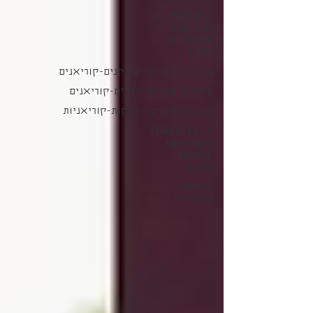
JO JUNG-
SUK 조정
석 ISRAEL
FANS
מועדוני-מעריצי-שחקנים-קוריאנים
מועדוני-מעריצי-זמרים-קוריאנים
מועדוני-מעריצי-להקות-קוריאניות
FORESTELLA
포레스텔라
ISRAEL
FANS
טיולים
בקוריאה