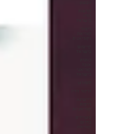
וובטון
חדשות
הליו
בישראל
לימודי
קוריאה
וקוריאנית
קייפופ
בישראל
כותרת
אוכל
קוריאני
בישראל
ספורט
זרקור הליו
רייטינג
דרמות
קוריאניות
מטיילים
בדרום
קוריאה