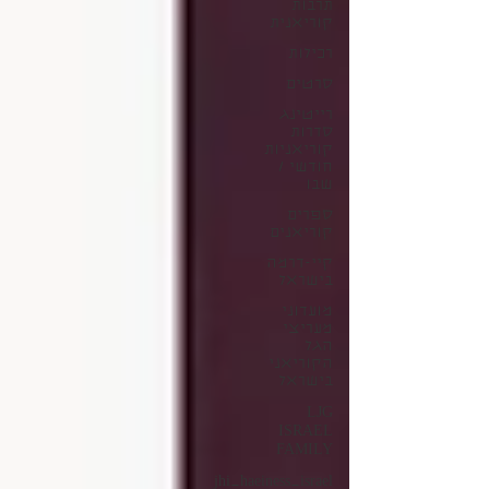
תרבות
קוריאנית
רכילות
סרטים
רייטינג
סדרות
קוריאניות
חודשי /
שבו
ספרים
קוריאנים
קיי-דרמה
בישראל
מועדוני
מעריצי
הגל
הקוריאני
בישראל
LJG
ISRAEL
FAMILY
jhi_haeiness_israel