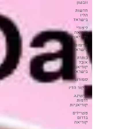
וובטון
חדשות
הליו
בישראל
לימודי
קוריאה
וקוריאנית
קייפופ
בישראל
כותרת
אוכל
קוריאני
בישראל
ספורט
זרקור הליו
רייטינג
דרמות
קוריאניות
מטיילים
בדרום
קוריאה