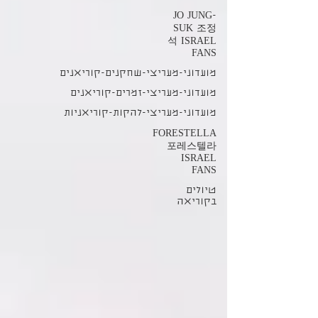
JO JUNG-
SUK 조정
석 ISRAEL
FANS
מועדוני-מעריצי-שחקנים-קוריאנים
מועדוני-מעריצי-זמרים-קוריאנים
מועדוני-מעריצי-להקות-קוריאניות
FORESTELLA
포레스텔라
ISRAEL
FANS
טיולים
בקוריאה