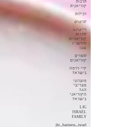
תרבות
קוריאנית
רכילות
סרטים
רייטינג
סדרות
קוריאניות
חודשי /
שבו
ספרים
קוריאנים
קיי-דרמה
בישראל
מועדוני
מעריצי
הגל
הקוריאני
בישראל
LJG
ISRAEL
FAMILY
jhi_haeiness_israel