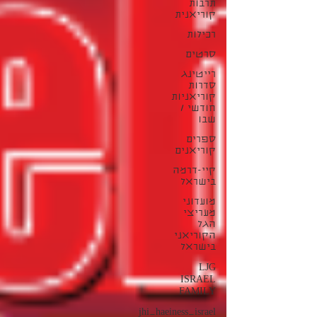
תרבות
קוריאנית
רכילות
סרטים
רייטינג
סדרות
קוריאניות
חודשי /
שבו
ספרים
קוריאנים
קיי-דרמה
בישראל
מועדוני
מעריצי
הגל
הקוריאני
בישראל
LJG
ISRAEL
FAMILY
jhi_haeiness_israel