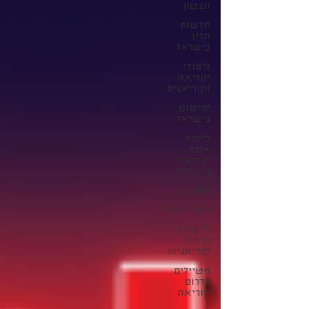
וובטון
חדשות
הליו
בישראל
לימודי
קוריאה
וקוריאנית
קייפופ
בישראל
כותרת
אוכל
קוריאני
בישראל
ספורט
זרקור הליו
רייטינג
דרמות
קוריאניות
מטיילים
בדרום
קוריאה