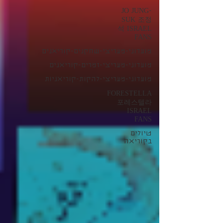
JO JUNG-
SUK 조정
석 ISRAEL
FANS
מועדוני-מעריצי-שחקנים-קוריאנים
מועדוני-מעריצי-זמרים-קוריאנים
מועדוני-מעריצי-להקות-קוריאניות
FORESTELLA
포레스텔라
ISRAEL
FANS
טיולים
בקוריאה