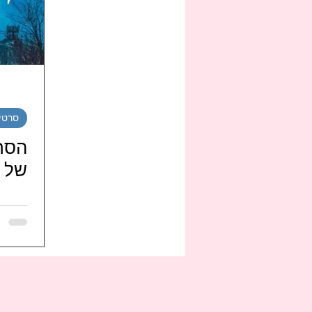
ספורט
זרקור הליו
רי
רכילות
סרטים
רייטי
סרטי
מועדוני מעריצי הגל הקוריאנ
הסרט
של ג
UNG-SUK 조정석 ISRAEL FANS
מועדוני-מעריצי-להקות-קוריא