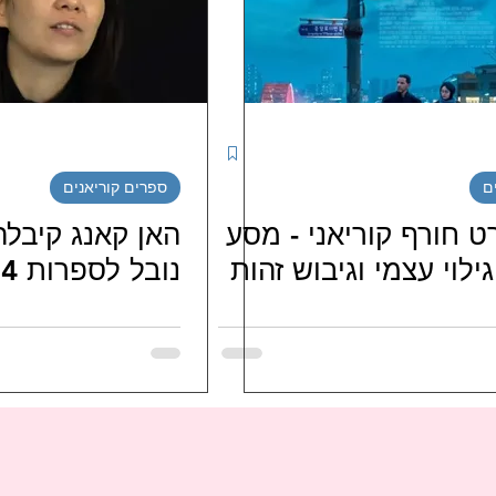
יטינג דרמות קוריאניות
מטיילים בדרום קוריאה
נג סדרות קוריאניות חודשי / שבו
ספרים קוריאנים
ם
ספרים קוריאנים
י בישראל
LJG ISRAEL FAMILY
hi_haeiness_israel
 חורף קוריאני - מסע
האן קאנג קיבל
ילוי עצמי וגיבוש זהות
נובל לספרות 2024
JO J
מועדוני-מעריצי-שחקנים-קוריאנים
מועדונ
ניות
FORESTELLA 포레스텔라 ISRAEL FANS
טיו