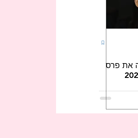
תרבות קוריאנית
קיי-דרמה בישראל
j
ה את פרס
י-מעריצי-זמרים-קוריאנים
לים בקוריאה