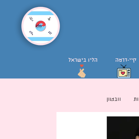
קיי-דרמה
הליו בישראל
ת
וובטון
ל קוריאני בישראל