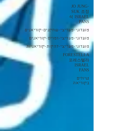
JO JUNG-
SUK 조정
석 ISRAEL
FANS
מועדוני-מעריצי-שחקנים-קוריאנים
מועדוני-מעריצי-זמרים-קוריאנים
מועדוני-מעריצי-להקות-קוריאניות
FORESTELLA
포레스텔라
ISRAEL
FANS
טיולים
בקוריאה