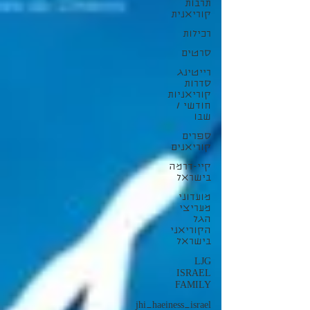
תרבות
קוריאנית
רכילות
סרטים
רייטינג
סדרות
קוריאניות
חודשי /
שבו
ספרים
קוריאנים
קיי-דרמה
בישראל
מועדוני
מעריצי
הגל
הקוריאני
בישראל
LJG
ISRAEL
FAMILY
jhi_haeiness_israel