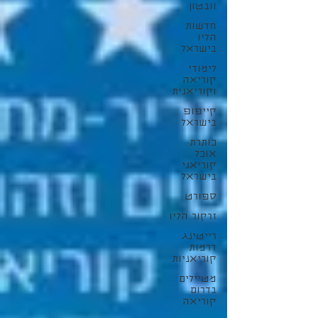
וובטון
חדשות
הליו
בישראל
לימודי
קוריאה
וקוריאנית
קייפופ
בישראל
כותרת
אוכל
קוריאני
בישראל
ספורט
זרקור הליו
רייטינג
דרמות
קוריאניות
מטיילים
בדרום
קוריאה