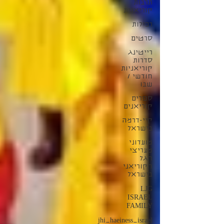
תרבות
קוריאנית
רכילות
סרטים
רייטינג
סדרות
קוריאניות
חודשי /
שבו
ספרים
קוריאנים
קיי-דרמה
בישראל
מועדוני
מעריצי
הגל
הקוריאני
בישראל
LJG
ISRAEL
FAMILY
jhi_haeiness_israel