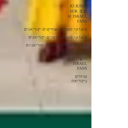
JO JUNG-
SUK 조정
석 ISRAEL
FANS
מועדוני-מעריצי-שחקנים-קוריאנים
מועדוני-מעריצי-זמרים-קוריאנים
מועדוני-מעריצי-להקות-קוריאניות
FORESTELLA
포레스텔라
ISRAEL
FANS
טיולים
בקוריאה