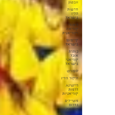
וובטון
חדשות
הליו
בישראל
לימודי
קוריאה
וקוריאנית
קייפופ
בישראל
כותרת
אוכל
קוריאני
בישראל
ספורט
זרקור הליו
רייטינג
דרמות
קוריאניות
מטיילים
בדרום
קוריאה