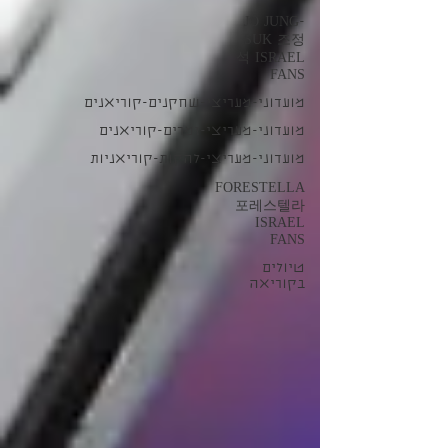
JO JUNG-
SUK 조정
석 ISRAEL
FANS
מועדוני-מעריצי-שחקנים-קוריאנים
מועדוני-מעריצי-זמרים-קוריאנים
מועדוני-מעריצי-להקות-קוריאניות
FORESTELLA
포레스텔라
ISRAEL
FANS
טיולים
בקוריאה