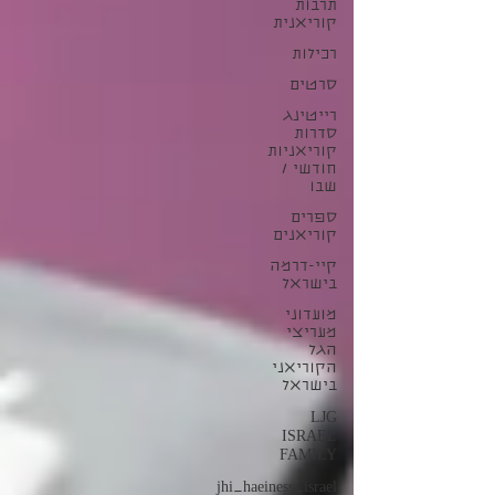
תרבות
קוריאנית
רכילות
סרטים
רייטינג
סדרות
קוריאניות
חודשי /
שבו
ספרים
קוריאנים
קיי-דרמה
בישראל
מועדוני
מעריצי
הגל
הקוריאני
בישראל
LJG
ISRAEL
FAMILY
jhi_haeiness_israel