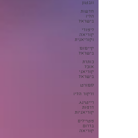
וובטון
חדשות
הליו
בישראל
לימודי
קוריאה
וקוריאנית
קייפופ
בישראל
כותרת
אוכל
קוריאני
בישראל
ספורט
זרקור הליו
רייטינג
דרמות
קוריאניות
מטיילים
בדרום
קוריאה