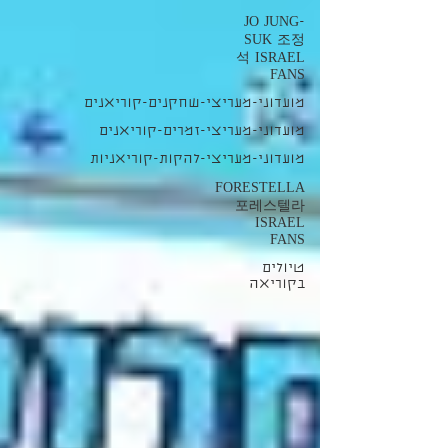
JO JUNG-
SUK 조정
석 ISRAEL
FANS
מועדוני-מעריצי-שחקנים-קוריאנים
מועדוני-מעריצי-זמרים-קוריאנים
מועדוני-מעריצי-להקות-קוריאניות
FORESTELLA
포레스텔라
ISRAEL
FANS
טיולים
בקוריאה