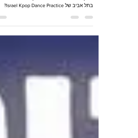
עוד מעט זה קורה💜🙌🏻 אירוע קייפופסח יוצא
לדרך!🥳 מה בתכנית אירוע הקייפופ של פסח
בתל אביב של Israel Kpop Dance Practice?
שיעור קייפופ!✨...