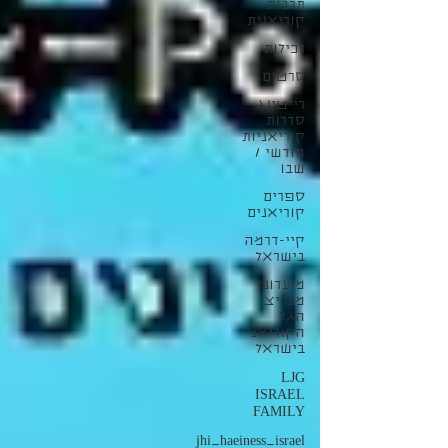
תרבות
קוריאנית
רכילות
סרטים
רייטינג
סדרות
קוריאניות
חודשי /
שבו
ספרים
קוריאנים
קיי-דרמה
בישראל
מועדוני
מעריצי
הגל
הקוריאני
בישראל
LJG
ISRAEL
FAMILY
jhi_haeiness_israel