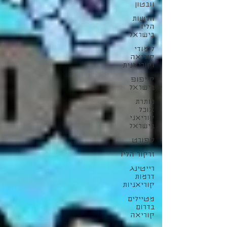
וובטון
חדשות
הליו
בישראל
לימודי
קוריאה
וקוריאנית
קייפופ
בישראל
כותרת
אוכל
קוריאני
בישראל
ספורט
זרקור הליו
רייטינג
דרמות
קוריאניות
מטיילים
בדרום
קוריאה