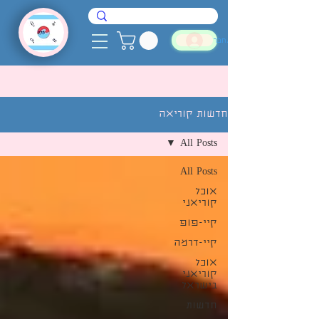
להתחבר
חדשות קוריאה
All Posts
All Posts
אוכל
קוריאני
קיי-פופ
קיי-דרמה
אוכל
קוריאני
בישראל
חדשות