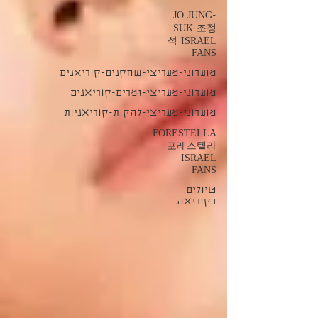
JO JUNG-
SUK 조정
석 ISRAEL
FANS
מועדוני-מעריצי-שחקנים-קוריאנים
מועדוני-מעריצי-זמרים-קוריאנים
מועדוני-מעריצי-להקות-קוריאניות
FORESTELLA
포레스텔라
ISRAEL
FANS
טיולים
בקוריאה