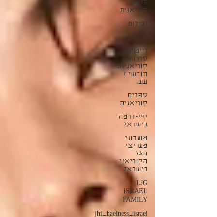
תרבות
קוריאנית
רכילות
סרטים
רייטינג
סדרות
קוריאניות
חודשי /
שבו
ספרים
קוריאנים
קיי-דרמה
בישראל
מועדוני
מעריצי
הגל
הקוריאני
בישראל
LJG
ISRAEL
FAMILY
jhi_haeiness_israel