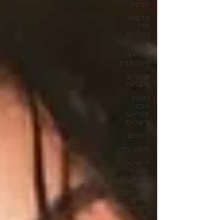
וובטון
חדשות
הליו
בישראל
לימודי
קוריאה
וקוריאנית
קייפופ
בישראל
כותרת
אוכל
קוריאני
בישראל
ספורט
זרקור הליו
רייטינג
דרמות
קוריאניות
מטיילים
בדרום
קוריאה