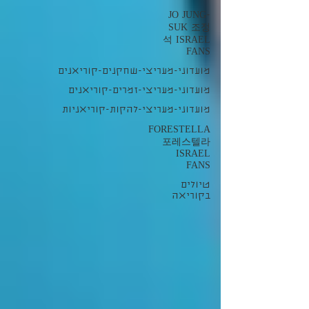
JO JUNG-
SUK 조정
석 ISRAEL
FANS
מועדוני-מעריצי-שחקנים-קוריאנים
מועדוני-מעריצי-זמרים-קוריאנים
מועדוני-מעריצי-להקות-קוריאניות
FORESTELLA
포레스텔라
ISRAEL
FANS
טיולים
בקוריאה