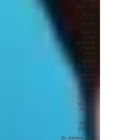
תרבות
קוריאנית
רכילות
סרטים
רייטינג
סדרות
קוריאניות
חודשי /
שבו
ספרים
קוריאנים
קיי-דרמה
בישראל
מועדוני
מעריצי
הגל
הקוריאני
בישראל
LJG
ISRAEL
FAMILY
jhi_haeiness_israel