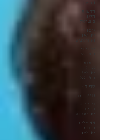
וובטון
חדשות
הליו
בישראל
לימודי
קוריאה
וקוריאנית
קייפופ
בישראל
כותרת
אוכל
קוריאני
בישראל
ספורט
זרקור הליו
רייטינג
דרמות
קוריאניות
מטיילים
בדרום
קוריאה