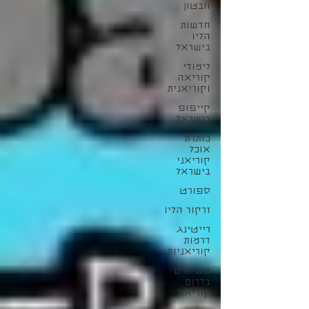
וובטון
חדשות
הליו
בישראל
לימודי
קוריאה
וקוריאנית
קייפופ
בישראל
כותרת
אוכל
קוריאני
בישראל
ספורט
זרקור הליו
רייטינג
דרמות
קוריאניות
מטיילים
בדרום
קוריאה