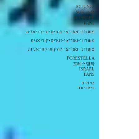
JO JUNG-
SUK 조정
석 ISRAEL
FANS
מועדוני-מעריצי-שחקנים-קוריאנים
מועדוני-מעריצי-זמרים-קוריאנים
מועדוני-מעריצי-להקות-קוריאניות
FORESTELLA
포레스텔라
ISRAEL
FANS
טיולים
בקוריאה