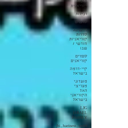
תרבות
קוריאנית
רכילות
סרטים
רייטינג
סדרות
קוריאניות
חודשי /
שבו
ספרים
קוריאנים
קיי-דרמה
בישראל
מועדוני
מעריצי
הגל
הקוריאני
בישראל
LJG
ISRAEL
FAMILY
jhi_haeiness_israel