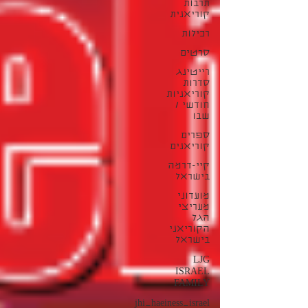
תרבות
קוריאנית
רכילות
סרטים
רייטינג
סדרות
קוריאניות
חודשי /
שבו
ספרים
קוריאנים
קיי-דרמה
בישראל
מועדוני
מעריצי
הגל
הקוריאני
בישראל
LJG
ISRAEL
FAMILY
jhi_haeiness_israel