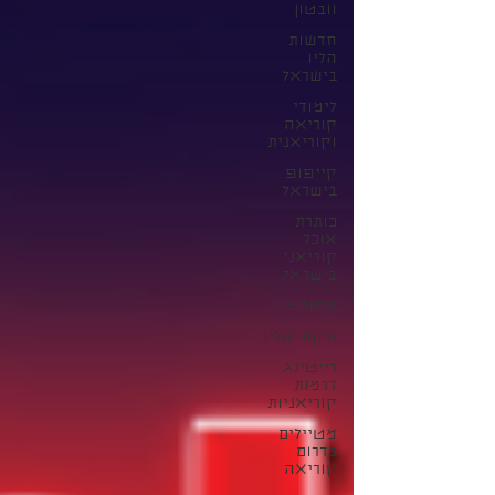
וובטון
חדשות
הליו
בישראל
לימודי
קוריאה
וקוריאנית
קייפופ
בישראל
כותרת
אוכל
קוריאני
בישראל
ספורט
זרקור הליו
רייטינג
דרמות
קוריאניות
מטיילים
בדרום
קוריאה