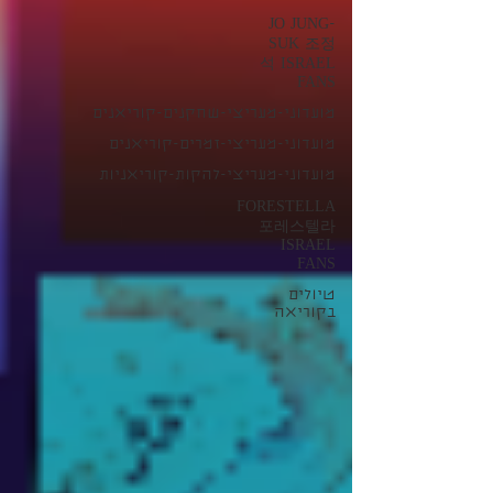
JO JUNG-
SUK 조정
석 ISRAEL
FANS
מועדוני-מעריצי-שחקנים-קוריאנים
מועדוני-מעריצי-זמרים-קוריאנים
מועדוני-מעריצי-להקות-קוריאניות
FORESTELLA
포레스텔라
ISRAEL
FANS
טיולים
בקוריאה