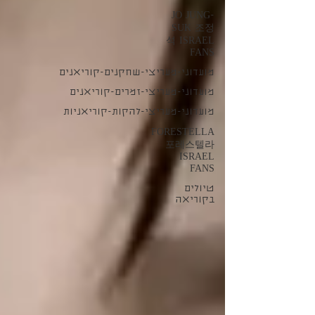
JO JUNG-
SUK 조정
석 ISRAEL
FANS
מועדוני-מעריצי-שחקנים-קוריאנים
מועדוני-מעריצי-זמרים-קוריאנים
מועדוני-מעריצי-להקות-קוריאניות
FORESTELLA
포레스텔라
ISRAEL
FANS
טיולים
בקוריאה