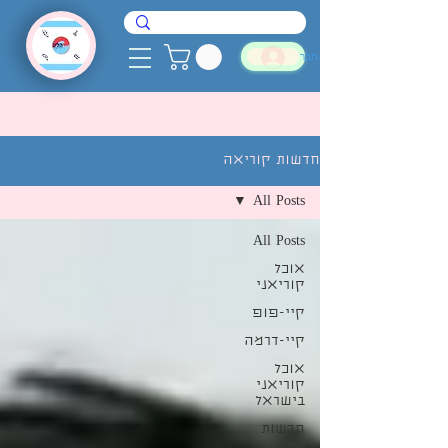
להתחבר
חדשות קוריאה
All Posts
All Posts
אוכל
קוריאני
קיי-פופ
קיי-דרמה
אוכל
קוריאני
בישראל
חדשות