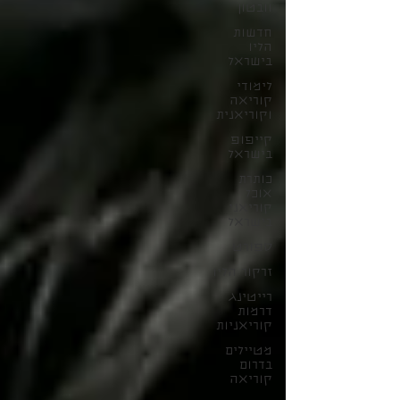
וובטון
חדשות
הליו
בישראל
לימודי
קוריאה
וקוריאנית
קייפופ
בישראל
כותרת
אוכל
קוריאני
בישראל
ספורט
זרקור הליו
רייטינג
דרמות
קוריאניות
מטיילים
בדרום
קוריאה