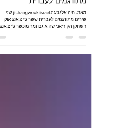
שני שירים של ג'י צ'אנג אוק
מתורגמים לעברית
מאת: חיה אלגבע #jichangwookiisrael שני
שירים מתורגמים לעברית ששר ג'י צ'אנג אוק
השחקן הקוריאני שהוא גם זמר מוכשר ג'י צ'אנג
אוק הראשון...