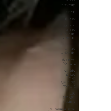
תרבות
קוריאנית
רכילות
סרטים
רייטינג
סדרות
קוריאניות
חודשי /
שבו
ספרים
קוריאנים
קיי-דרמה
בישראל
מועדוני
מעריצי
הגל
הקוריאני
בישראל
LJG
ISRAEL
FAMILY
jhi_haeiness_israel