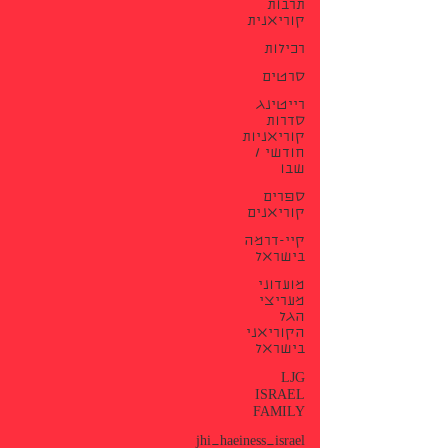
תרבות
קוריאנית
רכילות
סרטים
רייטינג
סדרות
קוריאניות
חודשי /
שבו
ספרים
קוריאנים
קיי-דרמה
בישראל
מועדוני
מעריצי
הגל
הקוריאני
בישראל
LJG
ISRAEL
FAMILY
jhi_haeiness_israel