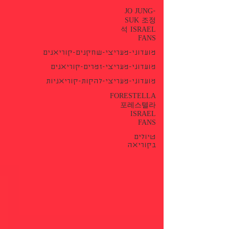
JO JUNG-
SUK 조정
석 ISRAEL
FANS
מועדוני-מעריצי-שחקנים-קוריאנים
מועדוני-מעריצי-זמרים-קוריאנים
מועדוני-מעריצי-להקות-קוריאניות
FORESTELLA
포레스텔라
ISRAEL
FANS
טיולים
בקוריאה