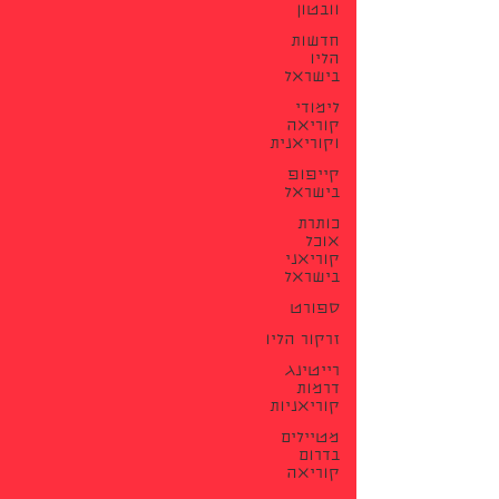
וובטון
חדשות
הליו
בישראל
לימודי
קוריאה
וקוריאנית
קייפופ
בישראל
כותרת
אוכל
קוריאני
בישראל
ספורט
זרקור הליו
רייטינג
דרמות
קוריאניות
מטיילים
בדרום
קוריאה