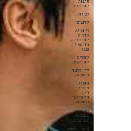
תרבות
קוריאנית
רכילות
סרטים
רייטינג
סדרות
קוריאניות
חודשי /
שבו
ספרים
קוריאנים
קיי-דרמה
בישראל
מועדוני
מעריצי
הגל
הקוריאני
בישראל
LJG
ISRAEL
FAMILY
jhi_haeiness_israel