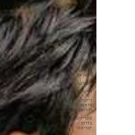
וובטון
חדשות
הליו
בישראל
לימודי
קוריאה
וקוריאנית
קייפופ
בישראל
כותרת
אוכל
קוריאני
בישראל
ספורט
זרקור הליו
רייטינג
דרמות
קוריאניות
מטיילים
בדרום
קוריאה