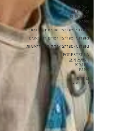
JO JUNG-
SUK 조정
석 ISRAEL
FANS
מועדוני-מעריצי-שחקנים-קוריאנים
מועדוני-מעריצי-זמרים-קוריאנים
מועדוני-מעריצי-להקות-קוריאניות
FORESTELLA
포레스텔라
ISRAEL
FANS
טיולים
בקוריאה