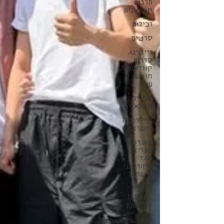
תרבות
קוריאנית
רכילות
סרטים
רייטינג
סדרות
קוריאניות
חודשי /
שבו
ספרים
קוריאנים
קיי-דרמה
בישראל
מועדוני
מעריצי
הגל
הקוריאני
בישראל
LJG
ISRAEL
FAMILY
jhi_haeiness_israel