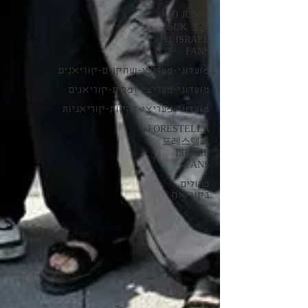
JO JUNG-
SUK 조정
석 ISRAEL
FANS
מועדוני-מעריצי-שחקנים-קוריאנים
מועדוני-מעריצי-זמרים-קוריאנים
מועדוני-מעריצי-להקות-קוריאניות
FORESTELLA
포레스텔라
ISRAEL
FANS
טיולים
בקוריאה