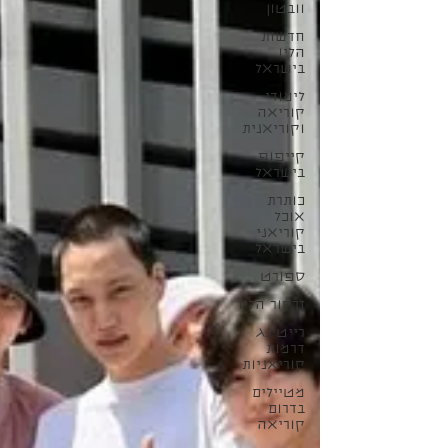
וובטון
חדשות
הליו
בישראל
לימודי
קוריאה
וקוריאנית
קייפופ
בישראל
כותרת
אוכל
קוריאני
בישראל
ספורט
זרקור הליו
רייטינג
דרמות
קוריאניות
מטיילים
בדרום
קוריאה