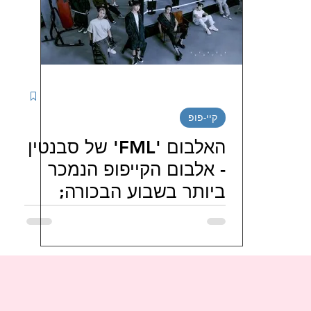
יטינג דרמות קוריאניות
מטיילים בדרום קוריאה
נג סדרות קוריאניות חודשי / שבו
ספרים קוריאנים
קיי-פופ
י בישראל
LJG ISRAEL FAMILY
hi_haeiness_israel
האלבום 'FML' של סבנטין
- אלבום הקייפופ הנמכר
ביותר בשבוע הבכורה;
JO J
מועדוני-מעריצי-שחקנים-קוריאנים
מועדונ
סנגקוואן נעדר מאירועי
הקידום.
ניות
FORESTELLA 포레스텔라 ISRAEL FANS
טיו