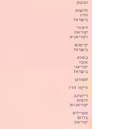
וובטון
חדשות
הליו
בישראל
לימודי
קוריאה
וקוריאנית
קייפופ
בישראל
כותרת
אוכל
קוריאני
בישראל
ספורט
זרקור הליו
רייטינג
דרמות
קוריאניות
מטיילים
בדרום
קוריאה