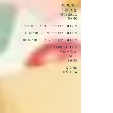
JO JUNG-
SUK 조정
석 ISRAEL
FANS
מועדוני-מעריצי-שחקנים-קוריאנים
מועדוני-מעריצי-זמרים-קוריאנים
מועדוני-מעריצי-להקות-קוריאניות
FORESTELLA
포레스텔라
ISRAEL
FANS
טיולים
בקוריאה