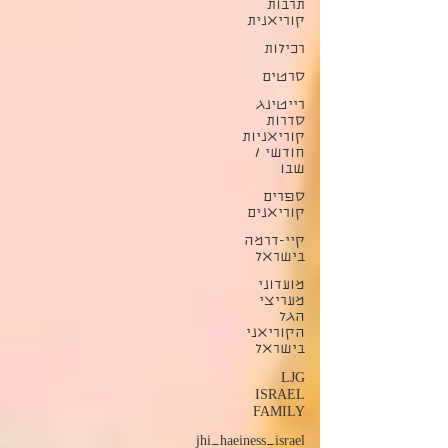
תרבות
קוריאנית
רכילות
סרטים
רייטינג
סדרות
קוריאניות
חודשי /
שבו
ספרים
קוריאנים
קיי-דרמה
בישראל
מועדוני
מעריצי
הגל
הקוריאני
בישראל
LJG
ISRAEL
FAMILY
jhi_haeiness_israel