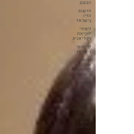
וובטון
חדשות
הליו
בישראל
לימודי
קוריאה
וקוריאנית
קייפופ
בישראל
כותרת
אוכל
קוריאני
בישראל
ספורט
זרקור הליו
רייטינג
דרמות
קוריאניות
מטיילים
בדרום
קוריאה