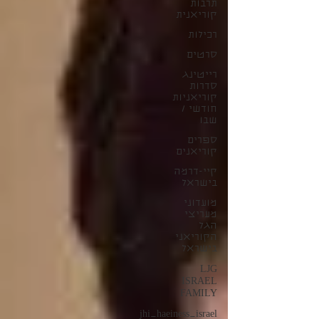
תרבות
קוריאנית
רכילות
סרטים
רייטינג
סדרות
קוריאניות
חודשי /
שבו
ספרים
קוריאנים
קיי-דרמה
בישראל
מועדוני
מעריצי
הגל
הקוריאני
בישראל
LJG
ISRAEL
FAMILY
jhi_haeiness_israel