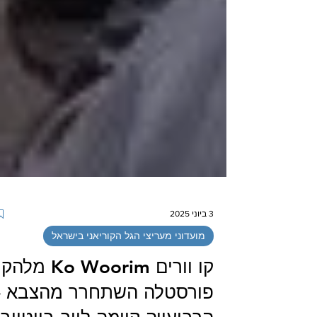
3 ביוני 2025
מועדוני מעריצי הגל הקוריאני בישראל
קו וורים Ko Woorim מ