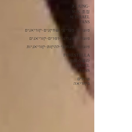
JO JUNG-
SUK 조정
석 ISRAEL
FANS
מועדוני-מעריצי-שחקנים-קוריאנים
מועדוני-מעריצי-זמרים-קוריאנים
מועדוני-מעריצי-להקות-קוריאניות
FORESTELLA
포레스텔라
ISRAEL
FANS
טיולים
בקוריאה