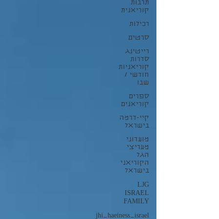
תרבות
קוריאנית
רכילות
סרטים
רייטינג
סדרות
קוריאניות
חודשי /
שבו
ספרים
קוריאנים
קיי-דרמה
בישראל
מועדוני
מעריצי
הגל
הקוריאני
בישראל
LJG
ISRAEL
FAMILY
jhi_haeiness_israel