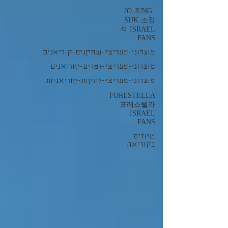
JO JUNG-
SUK 조정
석 ISRAEL
FANS
מועדוני-מעריצי-שחקנים-קוריאנים
מועדוני-מעריצי-זמרים-קוריאנים
מועדוני-מעריצי-להקות-קוריאניות
FORESTELLA
포레스텔라
ISRAEL
FANS
טיולים
בקוריאה