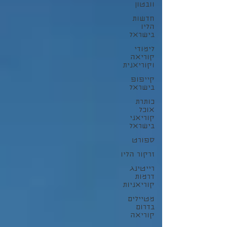
וובטון
חדשות
הליו
בישראל
לימודי
קוריאה
וקוריאנית
קייפופ
בישראל
כותרת
אוכל
קוריאני
בישראל
ספורט
זרקור הליו
רייטינג
דרמות
קוריאניות
מטיילים
בדרום
קוריאה