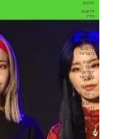
וובטון
חדשות
הליו
בישראל
לימודי
קוריאה
וקוריאנית
קייפופ
בישראל
כותרת
אוכל
קוריאני
בישראל
ספורט
זרקור הליו
רייטינג
דרמות
קוריאניות
מטיילים
בדרום
קוריאה