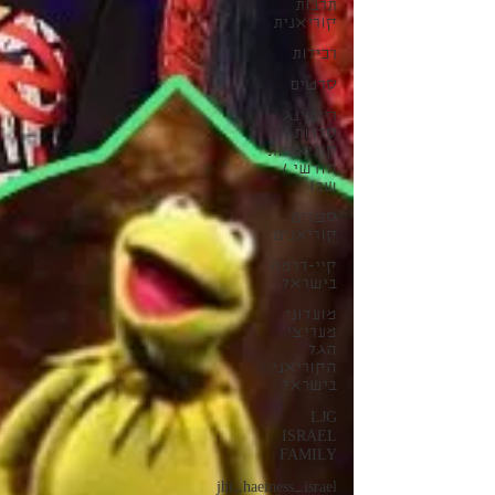
תרבות
קוריאנית
רכילות
סרטים
רייטינג
סדרות
קוריאניות
חודשי /
שבו
ספרים
קוריאנים
קיי-דרמה
בישראל
מועדוני
מעריצי
הגל
הקוריאני
בישראל
LJG
ISRAEL
FAMILY
jhi_haeiness_israel