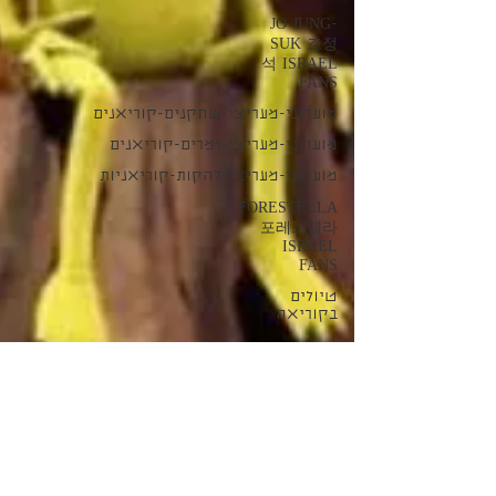
JO JUNG-
SUK 조정
석 ISRAEL
FANS
מועדוני-מעריצי-שחקנים-קוריאנים
מועדוני-מעריצי-זמרים-קוריאנים
מועדוני-מעריצי-להקות-קוריאניות
FORESTELLA
포레스텔라
ISRAEL
FANS
טיולים
בקוריאה