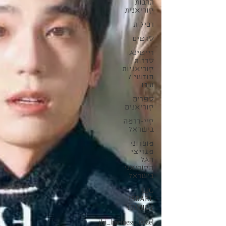
תרבות
קוריאנית
רכילות
סרטים
רייטינג
סדרות
קוריאניות
חודשי /
שבו
ספרים
קוריאנים
קיי-דרמה
בישראל
מועדוני
מעריצי
הגל
הקוריאני
בישראל
LJG
ISRAEL
FAMILY
jhi_haeiness_israel