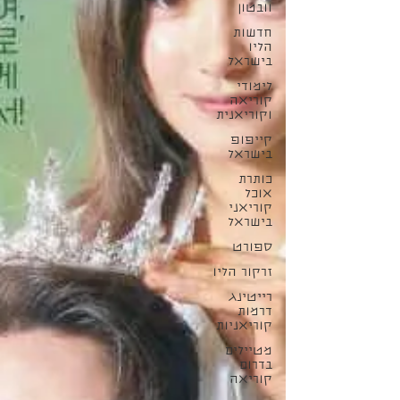
וובטון
חדשות
הליו
בישראל
לימודי
קוריאה
וקוריאנית
קייפופ
בישראל
כותרת
אוכל
קוריאני
בישראל
ספורט
זרקור הליו
רייטינג
דרמות
קוריאניות
מטיילים
בדרום
קוריאה