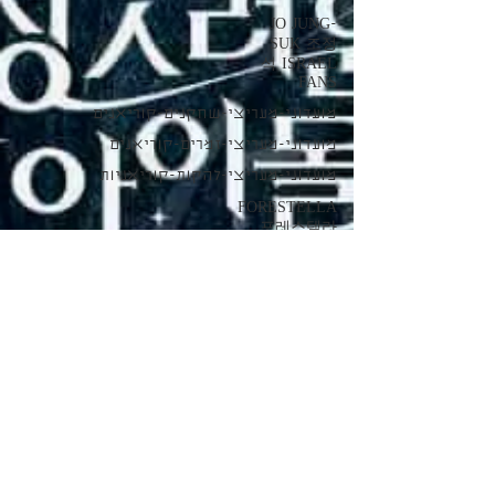
JO JUNG-
SUK 조정
석 ISRAEL
FANS
מועדוני-מעריצי-שחקנים-קוריאנים
מועדוני-מעריצי-זמרים-קוריאנים
מועדוני-מעריצי-להקות-קוריאניות
FORESTELLA
포레스텔라
ISRAEL
FANS
טיולים
בקוריאה
15 בפבר׳ 2023