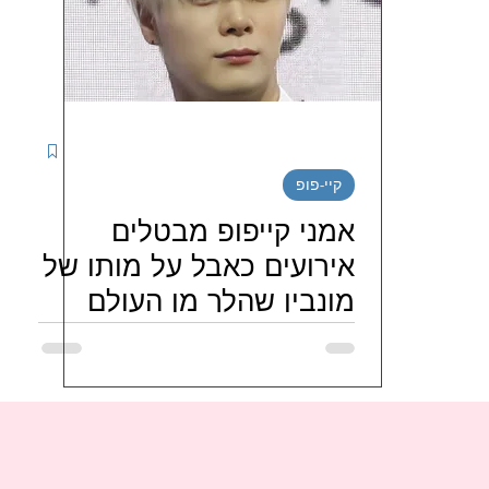
יטינג דרמות קוריאניות
מטיילים בדרום קוריאה
נג סדרות קוריאניות חודשי / שבו
ספרים קוריאנים
קיי-פופ
י בישראל
LJG ISRAEL FAMILY
hi_haeiness_israel
אמני קייפופ מבטלים
אירועים כאבל על מותו של
מונבין שהלך מן העולם
JO J
מועדוני-מעריצי-שחקנים-קוריאנים
מועדונ
בגיל 25 לאחר קריירה בת
14 שנה
ניות
FORESTELLA 포레스텔라 ISRAEL FANS
טיו