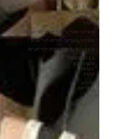
JO JUNG-
SUK 조정
석 ISRAEL
FANS
מועדוני-מעריצי-שחקנים-קוריאנים
מועדוני-מעריצי-זמרים-קוריאנים
מועדוני-מעריצי-להקות-קוריאניות
FORESTELLA
포레스텔라
ISRAEL
FANS
טיולים
בקוריאה