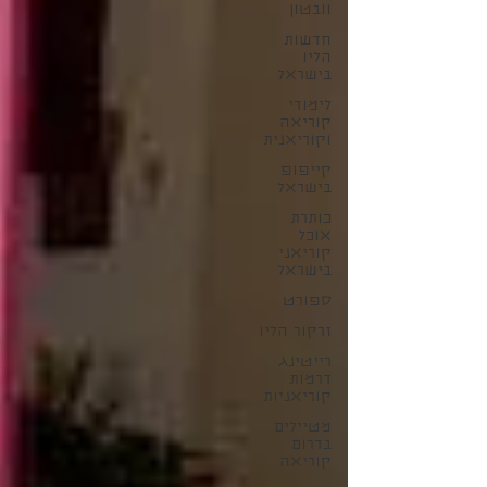
וובטון
חדשות
הליו
בישראל
לימודי
קוריאה
וקוריאנית
קייפופ
בישראל
כותרת
אוכל
קוריאני
בישראל
ספורט
זרקור הליו
רייטינג
דרמות
קוריאניות
מטיילים
בדרום
קוריאה