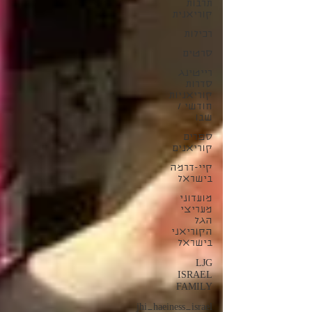
תרבות
קוריאנית
רכילות
סרטים
רייטינג
סדרות
קוריאניות
חודשי /
שבו
ספרים
קוריאנים
קיי-דרמה
בישראל
מועדוני
מעריצי
הגל
הקוריאני
בישראל
LJG
ISRAEL
FAMILY
jhi_haeiness_israel